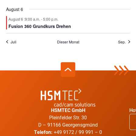
August 6
August 6 :9:00 a.m.
-
5:00 p.m.
Fusion 360 Grundkurs Drehen
Juli
Dieser Monat
Sep.
HSMTEC GmbH
Hot
Pleinfelder Str. 30
D – 91166 Georgensgmünd
Telefon:
+49 9172 / 99 991 – 0