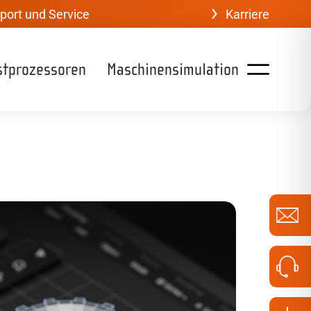
port und Service
Karriere
stprozessoren
Maschinensimulation