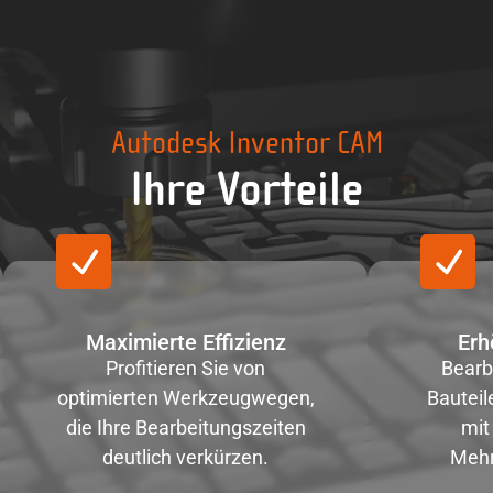
Autodesk Inventor CAM
Ihre Vorteile
Maximierte Effizienz
Erh
Profitieren Sie von
Bearb
optimierten Werkzeugwegen,
Bauteil
die Ihre Bearbeitungszeiten
mit
deutlich verkürzen.
Mehr