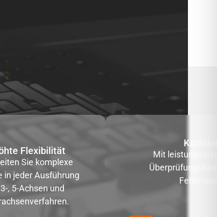
Kollisi
öhte Flexibilität
Mit leistungssta
eiten Sie komplexe
Überprüfungsfunk
e in jeder Ausführung
Fehlerquel
 3-, 5-Achsen und
achsenverfahren.