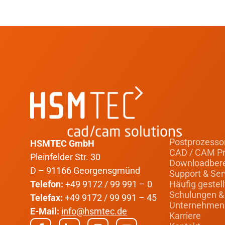
Postprozesso
HSMTEC GmbH
CAD / CAM P
Pleinfelder Str. 30
Downloadber
D – 91166 Georgensgmünd
Support & Ser
Telefon:
+49 9172 / 99 991 – 0
Häufig gestel
Schulungen &
Telefax:
+49 9172 / 99 991 – 45
Unternehmen
E-Mail:
info@hsmtec.de
Karriere