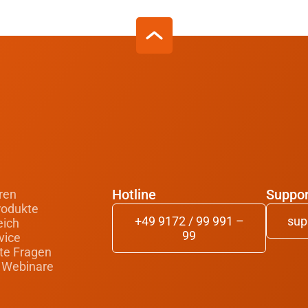
Hotline
Suppor
ren
rodukte
+49 9172 / 99 991 –
sup
eich
99
vice
lte Fragen
 Webinare