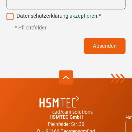
Datenschutzerklärung
akzeptieren.*
* Pflichtfelder
Absenden
HSMTEC GmbH
Hot
Pleinfelder Str. 30
D – 91166 Georgensgmünd