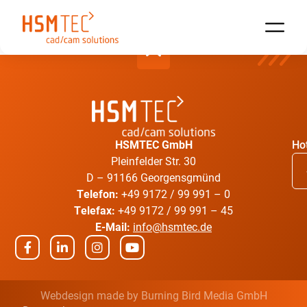
HSMTEC GmbH
Hot
Pleinfelder Str. 30
D – 91166 Georgensgmünd
Telefon:
+49 9172 / 99 991 – 0
Telefax:
+49 9172 / 99 991 – 45
E-Mail:
info@hsmtec.de
Webdesign made by
Burning Bird Media GmbH